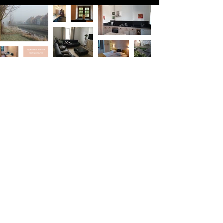
vakantie met zee om de hoek
holiday with the sea around the corner
vacances avec la mer au coin de la rue
Urlaub mit dem Meer um die Ecke