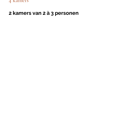
4 kamers
2 kamers van 2 à 3 personen
2 kamers van 2 personen
Sanitair
2 badkamers met douche
waarvan 1 met toilet
apart toilet op gelijkvloers